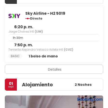
Sky Airline - H2 5019
Directo
6:20 p. m.
Jorge Chavez Intl
(LIM)
1h 30m
7:50 p. m.
Teniente Alejandro Velasco Astete Intl
(CUZ)
1 bolso de mano
BASIC
Detalles
01
Alojamiento
2 Noches
sept