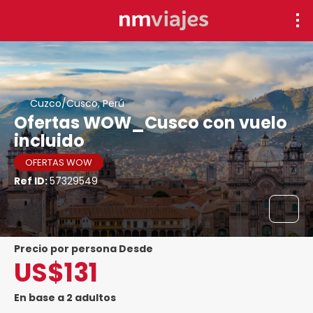
Cuzco/Cusco, Perú
Ofertas WOW_Cusco con vuelo
incluido
OFERTAS WOW
Ref ID:
57329549
precio por persona Desde
US$131
En base a 2 adultos