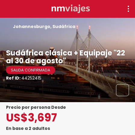
Johannesburgo, Sudáfrica
Sudáfrica clásica + Equipaje "22
al 30 de agosto"
SALIDA CONFIRMADA
Ref ID:
44252415
precio por persona Desde
US$3,697
En base a 2 adultos