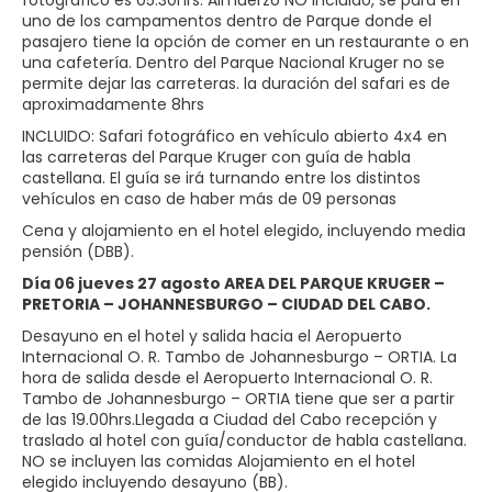
fotográfico es 05.30hrs. Almuerzo NO incluido, se para en
uno de los campamentos dentro de Parque donde el
pasajero tiene la opción de comer en un restaurante o en
una cafetería. Dentro del Parque Nacional Kruger no se
permite dejar las carreteras. la duración del safari es de
aproximadamente 8hrs
INCLUIDO: Safari fotográfico en vehículo abierto 4x4 en
las carreteras del Parque Kruger con guía de habla
castellana. El guía se irá turnando entre los distintos
vehículos en caso de haber más de 09 personas
Cena y alojamiento en el hotel elegido, incluyendo media
pensión (DBB).
Día 06 jueves 27 agosto AREA DEL PARQUE KRUGER –
PRETORIA – JOHANNESBURGO – CIUDAD DEL CABO.
Desayuno en el hotel y salida hacia el Aeropuerto
Internacional O. R. Tambo de Johannesburgo – ORTIA. La
hora de salida desde el Aeropuerto Internacional O. R.
Tambo de Johannesburgo – ORTIA tiene que ser a partir
de las 19.00hrs.Llegada a Ciudad del Cabo recepción y
traslado al hotel con guía/conductor de habla castellana.
NO se incluyen las comidas Alojamiento en el hotel
elegido incluyendo desayuno (BB).