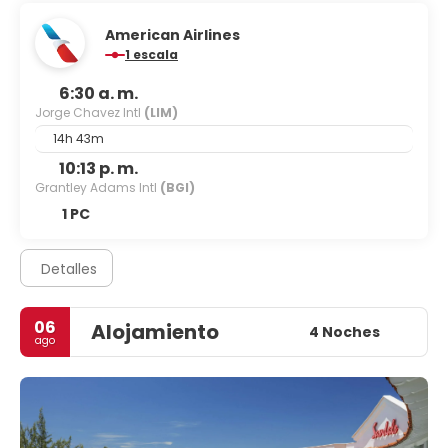
American Airlines
1 escala
6:30 a. m.
Jorge Chavez Intl
(LIM)
14h 43m
10:13 p. m.
Grantley Adams Intl
(BGI)
1 PC
Detalles
06
Alojamiento
4 Noches
ago