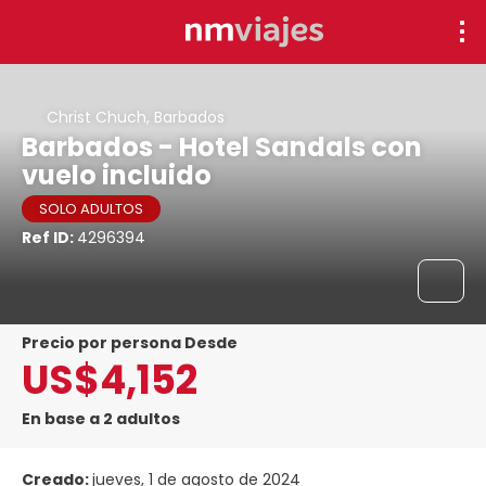
Christ Chuch, Barbados
Barbados - Hotel Sandals con
vuelo incluido
SOLO ADULTOS
Ref ID:
4296394
precio por persona Desde
US$4,152
En base a 2 adultos
Creado:
jueves, 1 de agosto de 2024