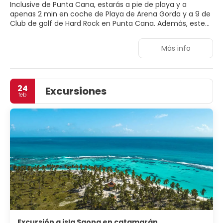
Inclusive de Punta Cana, estarás a pie de playa y a
apenas 2 min en coche de Playa de Arena Gorda y a 9 de
Club de golf de Hard Rock en Punta Cana. Además, este
alojamiento de 4 estrellas se encuentra a 11,5 km de
Palma Real Shopping Village y a 11,9 km de Playa Macao.
Más info
Para un relax sin igual, nada como una visita al spa, que
ofrece masajes, tratamientos corporales y tratamientos
faciales. La diversión está asegurada en este alojamiento,
que ofrece 3 piscinas al aire libre, una discoteca y un
24
Excursiones
parque acuático de acceso gratuito. Encontrarás
feb
también conexión a Internet wifi gratis, servicios de
conserjería y servicio de canguro (de pago). Con el
servicio de transporte a la playa gratuito, estarás
tomando el sol en un abrir y cerrar de ojos. Te sentirás
como en tu propia casa en cualquiera de las 502
habitaciones con aire acondicionado, artículos del
minibar gratis y televisión de pantalla plana. Descansa
como nunca en tu cama con ropa de cama de alta
calidad o en el sofá cama disponible en todas las
habitaciones. Las habitaciones disponen de balcón. La
conexión a Internet wifi gratis te mantendrá en contacto
con los tuyos; también podrás ver tu programa favorito
en el televisor con canales por satélite. El baño privado
con ducha y bañera combinadas está provisto de bañera
Excursión a isla Saona en catamarán