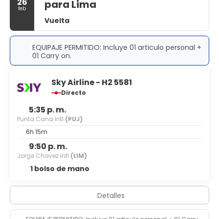
26
para Lima
feb
Vuelta
EQUIPAJE PERMITIDO: Incluye 01 articulo personal +
01 Carry on.
Sky Airline - H2 5581
Directo
5:35 p. m.
Punta Cana Intl
(PUJ)
6h 15m
9:50 p. m.
Jorge Chavez Intl
(LIM)
1 bolso de mano
Detalles