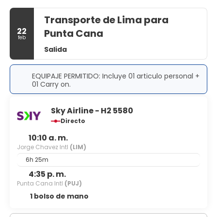
Transporte de Lima para
22
Punta Cana
feb
Salida
EQUIPAJE PERMITIDO: Incluye 01 articulo personal +
01 Carry on.
Sky Airline - H2 5580
Directo
10:10 a. m.
Jorge Chavez Intl
(LIM)
6h 25m
4:35 p. m.
Punta Cana Intl
(PUJ)
1 bolso de mano