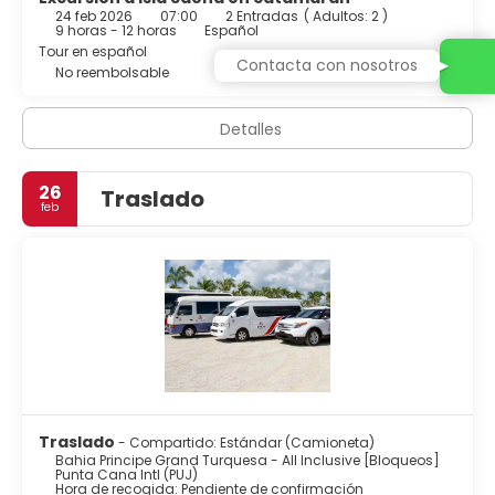
24 feb 2026
07:00
2 Entradas
(
Adultos: 2
)
de hidromasaje y cabezal de ducha tipo lluvia.
9 horas - 12 horas
Español
Tour en español
Contacta con nosotros
No reembolsable
Detalles
26
Traslado
feb
Traslado
- Compartido: Estándar (Camioneta)
Bahia Principe Grand Turquesa - All Inclusive [Bloqueos]
Punta Cana Intl (PUJ)
Hora de recogida: Pendiente de confirmación