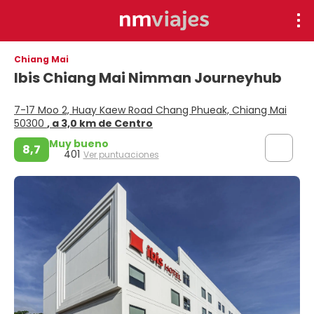
Chiang Mai
Ibis Chiang Mai Nimman Journeyhub
7-17 Moo 2, Huay Kaew Road Chang Phueak, Chiang Mai
50300
, a 3,0 km de Centro
Muy bueno
8,7
401
Ver puntuaciones