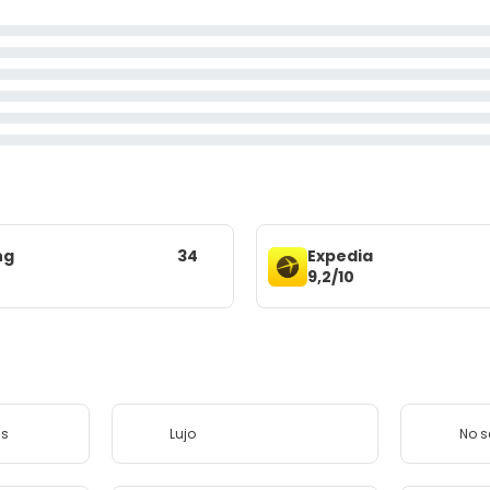
ng
34
Expedia
9,2/10
as
Lujo
No 