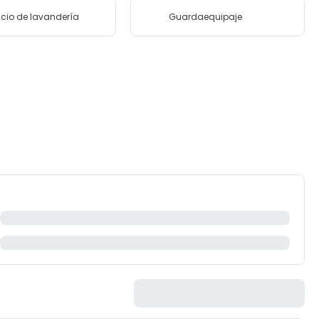
icio de lavandería
Guardaequipaje