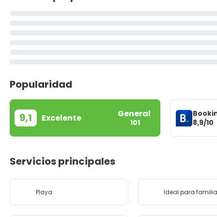
Popularidad
General
Booki
9,1
Excelente
8,9/10
101
Servicios principales
Playa
Ideal para famili