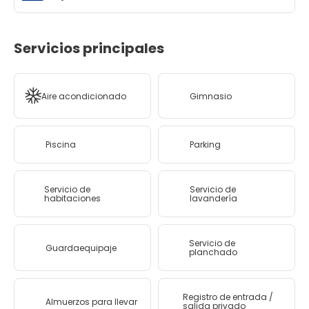
Servicios principales
Aire acondicionado
Gimnasio
Piscina
Parking
Servicio de
Servicio de
habitaciones
lavandería
Servicio de
Guardaequipaje
planchado
Registro de entrada /
Almuerzos para llevar
salida privado