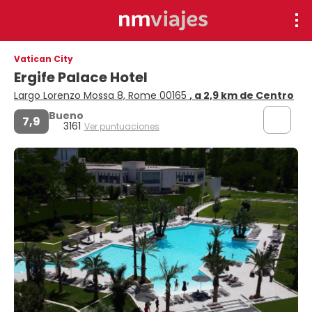
Vatican City
Ergife Palace Hotel
Largo Lorenzo Mossa 8, Rome 00165
, a 2,9 km de Centro
Bueno
7,9
3161
Ver puntuaciones