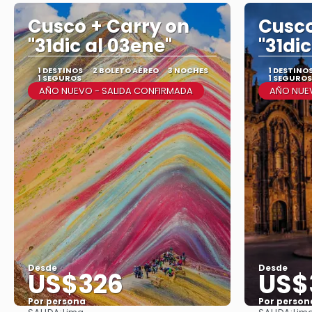
Cusco + Carry on
Cusco
"31dic al 03ene"
"31di
1 DESTINOS
2 BOLETO AÉREO
3 NOCHES
1 DESTINO
1 SEGUROS
1 SEGUROS
AÑO NUEVO - SALIDA CONFIRMADA
AÑO NUEV
Desde
Desde
US$326
US$
Por persona
Por person