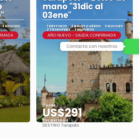
o
mano "31dic al
e"
03ene"
3 NOCHES
1 DESTINOS
2 BOLETO AÉREO
3 NOCHES
2 TRANSFERS
1 SEGUROS
IRMADA
AÑO NUEVO - SALIDA CONFIRMADA
Contacta con nosotros
Desde
US$291
Por persona
DESTINO:
Tarapoto
Ver