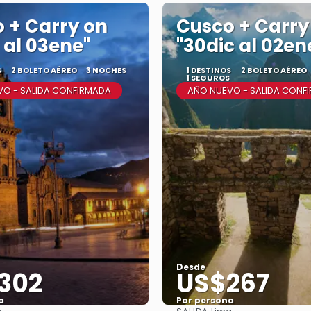
 + Carry on
Cusco + Carry
c al 03ene"
"30dic al 02en
S
2 BOLETO AÉREO
3 NOCHES
1 DESTINOS
2 BOLETO AÉREO
1 SEGUROS
O - SALIDA CONFIRMADA
AÑO NUEVO - SALIDA CONF
Desde
302
US$267
a
Por persona