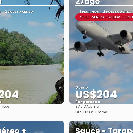
o"
27ago"
S
2 BOLETO AÉREO
1 DESTINOS
2 BOLETO AÉREO
SOLO AEREO - SALIDA CON
Desde
204
US$204
a
Por persona
SALIDA:
mbes
Lima
Ver
Ver
DESTINO:
Tumbes
aéreo +
Sauce - Tarap