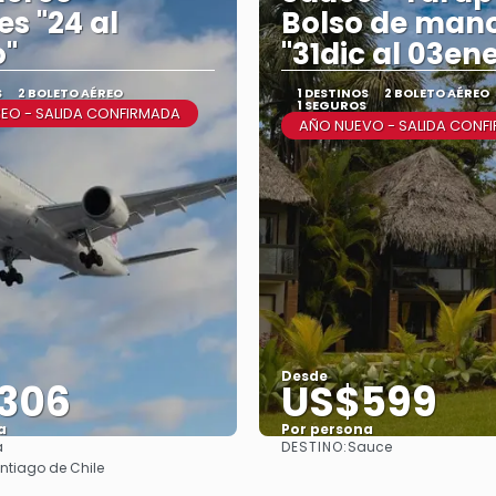
s "24 al
Bolso de man
o"
"31dic al 03en
S
2 BOLETO AÉREO
1 DESTINOS
2 BOLETO AÉREO
1 SEGUROS
EO - SALIDA CONFIRMADA
AÑO NUEVO - SALIDA CONF
Desde
306
US$599
a
Por persona
DESTINO:
a
Sauce
Ver
Ver
ntiago de Chile