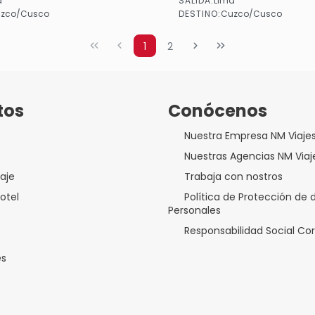
SALIDA:
a
Lima
Ver
Ver
DESTINO:
zco/Cusco
Cuzco/Cusco
1
2
tos
Conócenos
Nuestra Empresa NM Viaje
Nuestras Agencias NM Viaj
aje
Trabaja con nostros
otel
Política de Protección de 
Personales
Responsabilidad Social Co
es