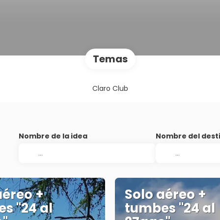
Temas
Claro Club
Nombre de la idea
Nombre del dest
aéreo +
Solo aéreo +
s "24 al
tumbes "24 al