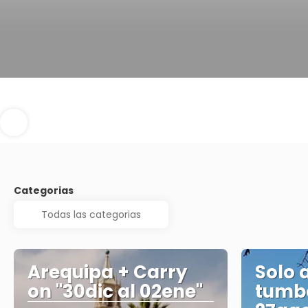
Categorias
Arequipa + Carry
Solo 
on "30dic al 02ene"
tumbe