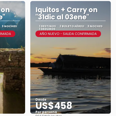
 on
Iquitos + Carry on
e"
"31dic al 03ene"
3 NOCHES
1 DESTINOS
2 BOLETO AÉREO
3 NOCHES
1 SEGUROS
IRMADA
AÑO NUEVO - SALIDA CONFIRMADA
Desde
US$458
Por persona