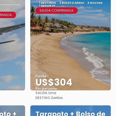
1 DESTINOS
2 BOLETO AÉREO
3 NOCHES
1 SEGUROS
SALIDA CONFIRMADA
FIRMADA
Desde
US$304
Por persona
SALIDA:
Lima
Ver
DESTINO:
Zorritos
oto +
Tarapoto + Bolso de