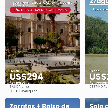
27ag
1 DESTINOS
2 BOLETO AÉREO
3 NOCHES
1 SEGUROS
AÑO NUEVO - SALIDA CONFIRMADA
1 DESTINO
Desde
Desde
US$294
US$
Por persona
Por person
SALIDA:
DESTINO:
Lima
Tu
Ver
DESTINO:
Arequipa
Zorritos + Bolso de
Solo 