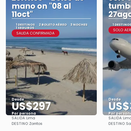
mano on "08 al
tumbe
11oct"
27ag
1 DESTINOS
2 BOLETO AÉREO
3 NOCHES
1 DESTINO
1 SEGUROS
SOLO AER
SALIDA CONFIRMADA
Desde
Desde
US$297
US$
Por persona
Por person
SALIDA:
SALIDA:
Lima
Lim
Ver
DESTINO:
DESTINO:
Zorritos
Sa