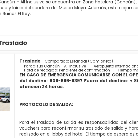
Cancún – All Inclusive se encuentra en Zona Hotelera (Cancún
endero del Museo Maya. Además, este alojamiento con todo incluido se encuentra a 3,4 km de Plaza la Isla y
 Ruinas El Rey.
n el spa completo, que ofrece masajes, tratamientos corporales 
, que ofrece 4 piscinas al aire libre, un centro de bienestar y u
Internet wifi gratis, servicios de conserjería y servicio de cuidad
Traslado
s como en tu propia casa en cualquiera de las 773 habitaciones c
LED. La conexión wifi gratis te mantendrá en contacto con los tu
á provisto de ducha, cabezal de ducha tipo lluvia y artículos de
Traslado
- Compartido: Estándar (Camioneta)
ja fuerte, escritorio y teléfono.
Paradisus Cancún – All Inclusive
Aeropuerto Internacio
Hora de recogida: Pendiente de confirmación
Tiempo má
EN CASO DE EMERGENCIA COMUNICARSE CON EL OPER
go de cocina internacional en Gastro Hall, uno de los 9 restaura
del destino: 809-696-9397 Fuera del destino: + 
 habitaciones con horario limitado y una cafetería. Relájate con u
atención 24 horas.
 los 7 bares con salón.
 centro de negocios, check-out exprés y tintorería a tu disposic
PROTOCOLO DE SALIDA:
entro de conferencias y salas de reuniones. Hay un aparcamiento 
Para el traslado de salida es responsabilidad del cl
vouchers para reconfirmar su traslado de salida y hor
realizado en el lobby del hotel. El tiempo de espera es 