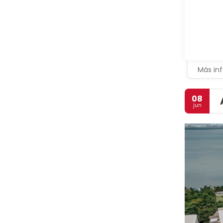
Más in
08
jun