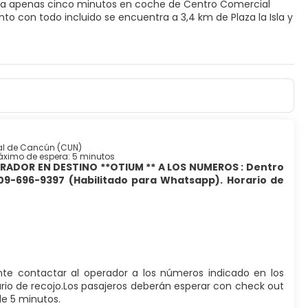
), a apenas cinco minutos en coche de Centro Comercial
y tratamientos faciales. La diversión está asegurada en este
na sauna. Otros servicios de este alojamiento incluyen
o infantil (de pago).
on aire acondicionado, artículos del minibar gratis y
yos. Además, podrás disfrutar de canales por cable. El cuarto
 higiene personal gratuitos. Entre las comodidades, se
nal de Cancún (CUN)
ximo de espera: 5 minutos
ADOR EN DESTINO **OTIUM ** A LOS NUMEROS : Dentro
ntes de este alojamiento. El alojamiento también te ofrece
809-696-9397 (Habilitado para Whatsapp). Horario de
n refresco en el bar en la playa, en el bar junto a la piscina
ión. Las instalaciones para eventos de este alojamiento
sin asistencia gratuito disponible.
iente contactar al operador a los números indicado en los
ario de recojo.Los pasajeros deberán esperar con check out
de 5 minutos.