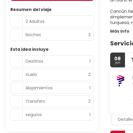
un baño en 
Resumen del viaje
Cancún tie
simplement
2 Adultos
Más info
Noches
3
Servici
Esta idea incluye
08
Destinos
1
jun
Vuelo
2
Alojamientos
1
Transfers
2
seguros
1
Detalle