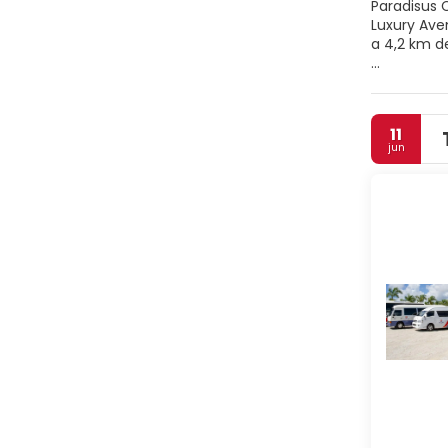
Paradisus 
Luxury Avenue y Inicio del s
a 4,2 km de
Relájate e
alojamiento
conexión a 
11
jun
Te sentirá
televisión 
de baño est
incluyen ca
Degusta al
servicio de
o en uno de
Tendrás un
incluyen c