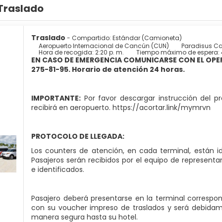
Traslado
Traslado
- Compartido: Estándar (Camioneta)
Aeropuerto Internacional de Cancún (CUN)
Paradisus Can
Hora de recogida: 2:20 p. m.
Tiempo máximo de espera: 
EN CASO DE EMERGENCIA COMUNICARSE CON EL OPER
275-81-95. Horario de atención 24 horas.
IMPORTANTE:
Por favor descargar instrucción del p
recibirá en aeropuerto. https://acortar.link/mymrvn
PROTOCOLO DE LLEGADA:
Los counters de atención, en cada terminal, están id
Pasajeros serán recibidos por el equipo de represen
e identificados.
Pasajero deberá presentarse en la terminal correspon
con su voucher impreso de traslados y será debidame
manera segura hasta su hotel.