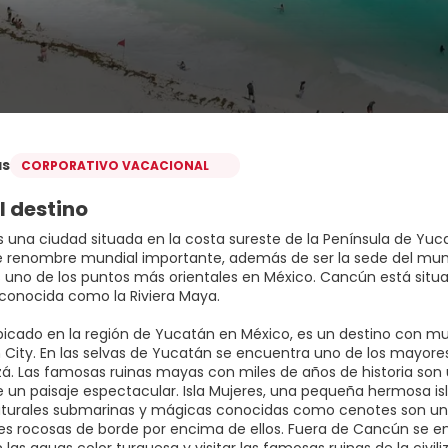
as
CORPORATIVO VACACIONAL
l destino
 una ciudad situada en la costa sureste de la Península de Yuc
de renombre mundial importante, además de ser la sede del muni
s uno de los puntos más orientales en México. Cancún está situa
conocida como la Riviera Maya.
icado en la región de Yucatán en México, es un destino con m
City. En las selvas de Yucatán se encuentra uno de los mayores
zá. Las famosas ruinas mayas con miles de años de historia son 
 un paisaje espectacular. Isla Mujeres, una pequeña hermosa i
aturales submarinas y mágicas conocidas como cenotes son un
s rocosas de borde por encima de ellos. Fuera de Cancún se en