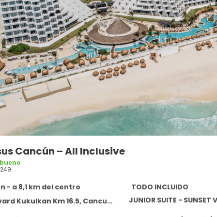
us Cancún – All Inclusive
 bueno
0249
 - a 8,1 km del centro
TODO INCLUIDO
JUNIOR SUITE - SUNSET 
rd Kukulkan Km 16.5, Cancun 77500