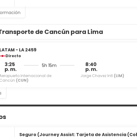
formación
Transporte de Cancún para Lima
LATAM - LA 2459
Directo
3:25
8:40
5h 15m
p. m.
p. m.
Aeropuerto Internacional de
Jorge Chavez Intl
(LIM)
Cancún
(CUN)
s
os
Seguro (Journey Assist: Tarjeta de Asistencia (Co