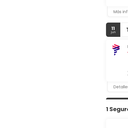
Más in
11
jun
Detalle
1 Segur