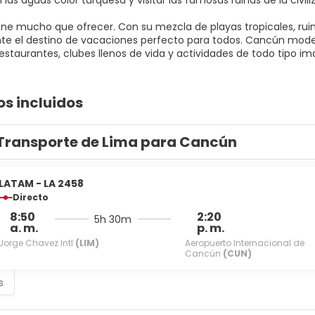
las aguas color turquesa y visitar las famosas ruinas de la civi
ne mucho que ofrecer. Con su mezcla de playas tropicales, ruin
e el destino de vacaciones perfecto para todos. Cancún moder
os incluidos
Transporte de Lima para Cancún
LATAM - LA 2458
Directo
8:50
2:20
5h 30m
a. m.
p. m.
Jorge Chavez Intl
(LIM)
Aeropuerto Internacional de
Cancún
(CUN)
s