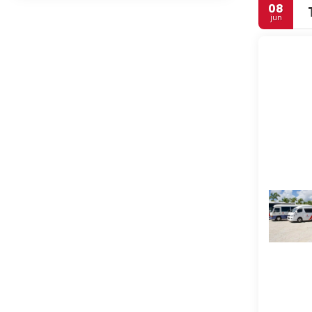
08
jun