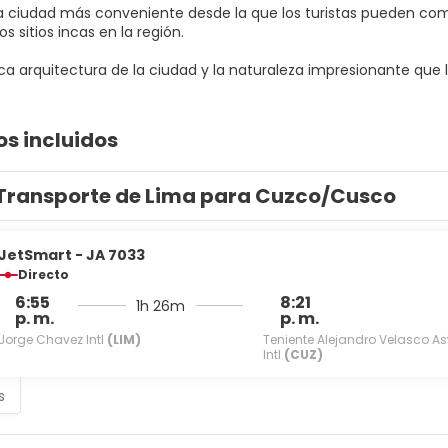
a ciudad más conveniente desde la que los turistas pueden comen
os sitios incas en la región.
os incluidos
Transporte de Lima para Cuzco/Cusco
JetSmart - JA 7033
Directo
6:55
8:21
1h 26m
p. m.
p. m.
Jorge Chavez Intl
(LIM)
Teniente Alejandro Velasco As
Intl
(CUZ)
s