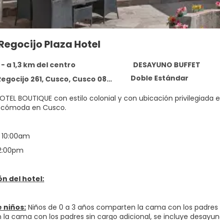
 Regocijo Plaza Hotel
- a 1,3 km del centro
DESAYUNO BUFFET
Doble Estándar
egocijo 261, Cusco, Cusco 08000
TEL BOUTIQUE con estilo colonial y con ubicación privilegiada 
y cómoda en Cusco.
 10:00am
12:00pm
n del hotel:
e niños:
Niños de 0 a 3 años comparten la cama con los padres si
la cama con los padres sin cargo adicional, se incluye desayun