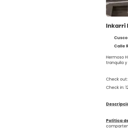
Inkarri
Cusco 
Calle R
Hermoso HO
tranquila 
Check out:
Check in: 
Descripció
Política d
comparten 