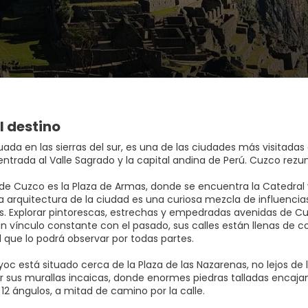
l destino
uada en las sierras del sur, es una de las ciudades más visitadas d
entrada al Valle Sagrado y la capital andina de Perú. Cuzco rez
de Cuzco es la Plaza de Armas, donde se encuentra la Catedral y 
La arquitectura de la ciudad es una curiosa mezcla de influencia
as. Explorar pintorescas, estrechas y empedradas avenidas de Cu
 vínculo constante con el pasado, sus calles están llenas de colo
l que lo podrá observar por todas partes.
oc está situado cerca de la Plaza de las Nazarenas, no lejos de 
 sus murallas incaicas, donde enormes piedras talladas encajan
12 ángulos, a mitad de camino por la calle.