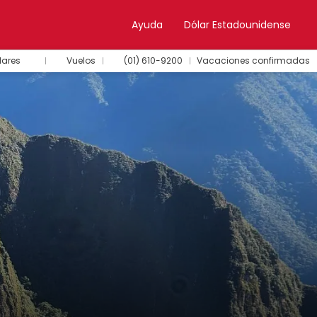
Ayuda
Dólar Estadounidense
lares
Vuelos
(01) 610-9200
Vacaciones confirmadas