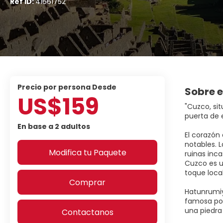
Ref ID:
41661752
precio por persona Desde
Sobre e
US$159
"Cuzco, sit
puerta de 
En base a 2 adultos
El corazón 
notables. 
Modifica tu Paquete
ruinas inc
Cuzco es un
toque loca
Comprar
Hatunrumiy
famosa por
una piedra 
Contactanos