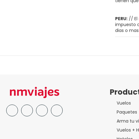
tienen que 
PERU:
// El
impuesto de
dias o mas
Produc
Vuelos
Paquetes
Arma tu vi
Vuelos + H