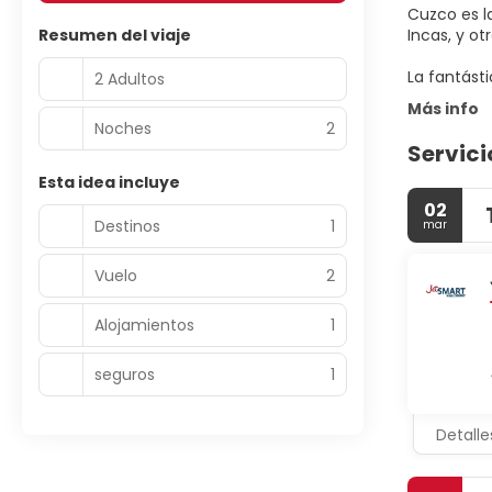
Cuzco es l
Resumen del viaje
Incas, y otr
2 Adultos
Más info
Noches
2
Servici
Esta idea incluye
02
Destinos
1
mar
Vuelo
2
Alojamientos
1
seguros
1
Detalle