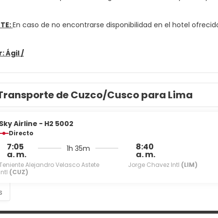
TE:
En caso de no encontrarse disponibilidad en el hotel ofrecid
 Ágil /
Transporte de Cuzco/Cusco para Lima
Sky Airline - H2 5002
Directo
7:05
8:40
1h 35m
a. m.
a. m.
Teniente Alejandro Velasco Astete
Jorge Chavez Intl
(LIM)
Intl
(CUZ)
s