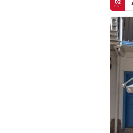
02
mar