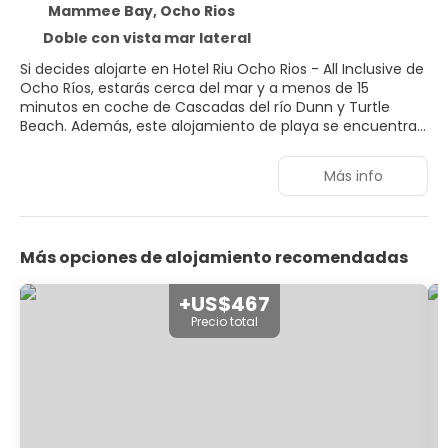
Mammee Bay, Ocho Rios
Doble con vista mar lateral
Si decides alojarte en Hotel Riu Ocho Rios - All Inclusive de
Ocho Ríos, estarás cerca del mar y a menos de 15
minutos en coche de Cascadas del río Dunn y Turtle
Beach. Además, este alojamiento de playa se encuentra
a 2,1 km de Green Grotto Caves y a 4,6 km de Maima
Seville Great House & Heritage Park.
Más info
Relájate en el spa completo, que ofrece masajes,
tratamientos corporales y tratamientos faciales. Tras un
baño en una de las 5 piscinas al aire libre nada como la
Más opciones de alojamiento recomendadas
playa privada para descansar. En este alojamiento de
estilo art decó encontrarás también conexión a Internet
wifi gratis, servicios de conserjería y una tienda de
+US$467
recuerdos.
Precio total
Te sentirás como en tu propia casa en cualquiera de las
901 habitaciones con artículos del minibar gratis. Las
habitaciones disponen de balcón. La conexión wifi gratis
te mantendrá en contacto con los tuyos. Además, podrás
disfrutar de canales por satélite. El baño privado con