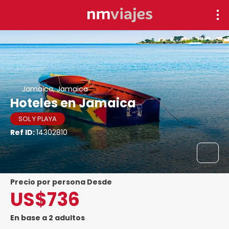
Jamaica, Jamaica
Hoteles en Jamaica
SOL Y PLAYA
Ref ID:
14302810
precio por persona Desde
US$736
En base a 2 adultos