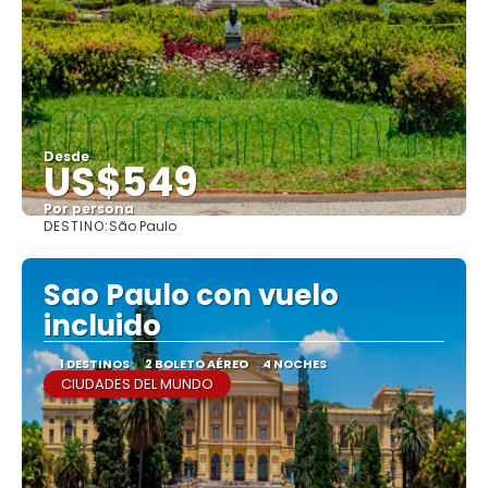
Desde
US$549
Por persona
DESTINO:
São Paulo
Ver
Sao Paulo con vuelo
incluido
1 DESTINOS
2 BOLETO AÉREO
4 NOCHES
CIUDADES DEL MUNDO