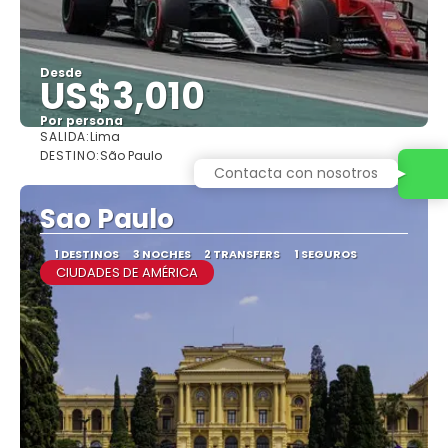
Desde
US$3,010
Por persona
SALIDA:
Lima
Ver
DESTINO:
São Paulo
Contacta con nosotros
Sao Paulo
1 DESTINOS
3 NOCHES
2 TRANSFERS
1 SEGUROS
CIUDADES DE AMÉRICA