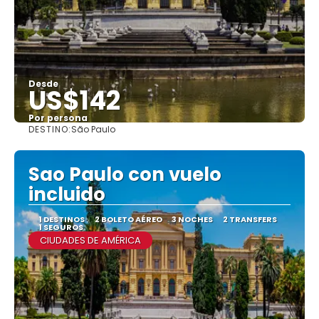
Desde
US$142
Por persona
DESTINO:
São Paulo
Ver
Sao Paulo con vuelo
incluido
1 DESTINOS
2 BOLETO AÉREO
3 NOCHES
2 TRANSFERS
1 SEGUROS
CIUDADES DE AMÉRICA