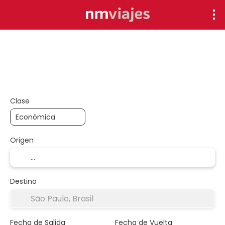
Descuentos
Exclusivos
+
Arma tu viaje
Circuitos
Hoteles
Vuelo + Hotel
Clase
Origen
Destino
Fecha de Salida
Fecha de Vuelta