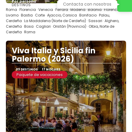
Por persona
Contacta con nosotros
DESTINOS
Ver
Roma · Florencia · Venecia · Ferrara · Módena · Bolonia · Florencia ·
Livorno · Bastia · Corte · Ajaccio, Corsica · Bonifacio · Palau,
Cerdeña · La Maddalena (Norte de Cerdeña) · Sassari · Alghero,
Cerdeña · Bosa · Cagliari · Oristán (Provincia) · Olbia, Norte de
Cerdeña · Roma
Viva Italia y Sicilia fin
Palermo (2026)
33 DESTINOS
17 NOCHES
Paquete de vacaciones