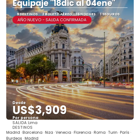
Equipaje "18dic al 04ene"
9 DESTINOS
2 BOLETO AÉREO
16 NOCHES
1 SEGUROS
AÑO NUEVO - SALIDA CONFIRMADA
Desde
US$3,909
Por persona
SALIDA:
Lima
Ver
DESTINOS
Madrid · Barcelona · Niza · Venecia · Florencia · Roma · Turin · París ·
Burdeos · Madrid