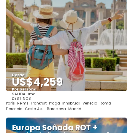
Desde
US$4,259
Por persona
SALIDA:
Lima
Ver
DESTINOS
París · Reims · Frankfurt · Praga · Innsbruck · Venecia · Roma ·
Florencia · Costa Azul · Barcelona · Madrid
Europa Soñada ROT +