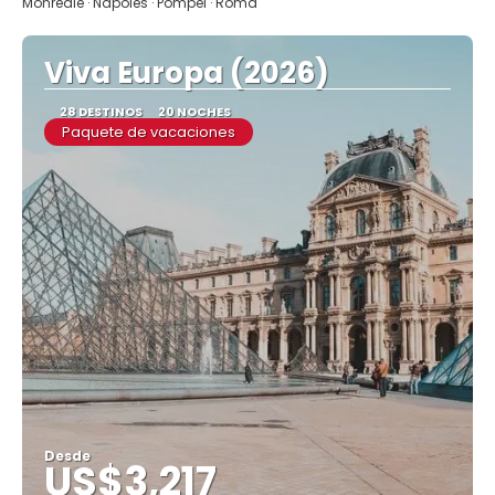
Monreale · Nápoles · Pompei · Roma
Viva Europa (2026)
28 DESTINOS
20 NOCHES
Paquete de vacaciones
Desde
US$3,217