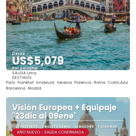
Desde
US$5,079
Por persona
SALIDA:
Lima
Ver
DESTINOS
París · Frankfurt · Innsbruck · Venecia · Florencia · Roma · Costa Azul ·
Barcelona · Madrid
Visión Europea + Equipaje
"23dic al 09ene"
11 DESTINOS
2 BOLETO AÉREO
16 NOCHES
1 SEGUROS
AÑO NUEVO - SALIDA CONFIRMADA