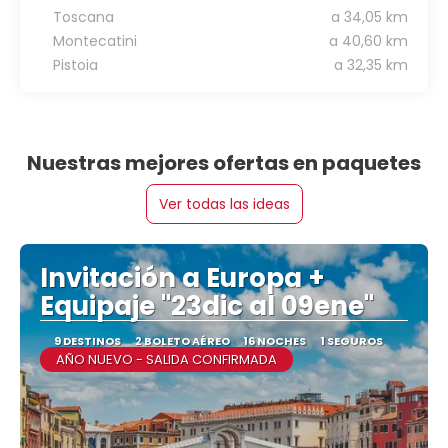
Toscana
a 34,05 km
Montecatini
a 40,60 km
Pistoia
a 32,35 km
Nuestras mejores ofertas en paquetes
Ver todas las ideas
Invitación a Europa +
Equipaje "23dic al 09ene"
9 DESTINOS
2 BOLETO AÉREO
16 NOCHES
1 SEGUROS
AÑO NUEVO - SALIDA CONFIRMADA