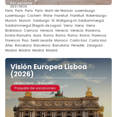
Por persona
DESTINOS
Ver
París · París · París · París · Mont-de-Marsan · Luxemburgo ·
Luxemburgo · Cochem · Rhine · Frankfurt · Frankfurt · Rotemburgo ·
Munich · Munich · Salzburgo · St. Wolfgang im Salzkammergut ·
Salzkammergut (Región de Lagos) · Viena · Viena · Viena ·
Bratislava · Carincia · Venecia · Venecia · Venecia · Ravenna,
Emilia-Romaña · Assis · Roma · Roma · Roma · Roma · Florencia ·
Florencia · Pisa · Sestri Levante · Monaco · Costa Azul · Costa Azul ·
Arles · Barcelona · Barcelona · Barcelona · Penedés · Zaragoza ·
Madrid · Madrid · Madrid · Madrid
Visión Europea Lisboa
(2026)
28 DESTINOS
19 NOCHES
Paquete de vacaciones