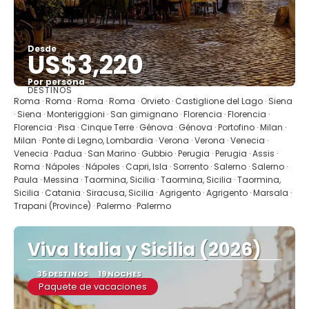
Desde
US$3,220
Por persona
DESTINOS
Ver
Roma · Roma · Roma · Roma · Orvieto · Castiglione del Lago · Siena
· Siena · Monteriggioni · San gimignano · Florencia · Florencia ·
Florencia · Pisa · Cinque Terre · Génova · Génova · Portofino · Milan ·
Milan · Ponte di Legno, Lombardia · Verona · Verona · Venecia ·
Venecia · Padua · San Marino · Gubbio · Perugia · Perugia · Assis ·
Roma · Nápoles · Nápoles · Capri, Isla · Sorrento · Salerno · Salerno ·
Paula · Messina · Taormina, Sicilia · Taormina, Sicilia · Taormina,
Sicilia · Catania · Siracusa, Sicilia · Agrigento · Agrigento · Marsala ·
Trapani (Province) · Palermo · Palermo
Viva Italia y Sicilia (2026)
35 DESTINOS
19 NOCHES
Paquete de vacaciones