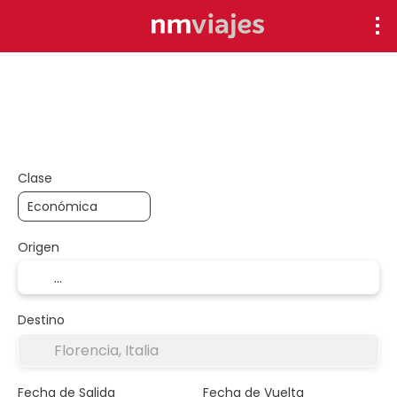
Descuentos
Exclusivos
+
Arma tu viaje
Circuitos
Hoteles
Vuelo + Hotel
Clase
Origen
Destino
Fecha de Salida
Fecha de Vuelta