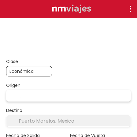
Descuentos
Exclusivos
+
Arma tu viaje
Circuitos
Hoteles
Vuelo + Hotel
Clase
Origen
Destino
Fecha de Salida
Fecha de Vuelta